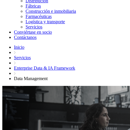
Distribución
Fábricas
Construcción e inmobiliaria
Farmacéuticas
Logística y transporte
Servicios
Conviértase en socio
Contáctanos
Inicio
Servicios
Enterprise Data & IA Framework
Data Management