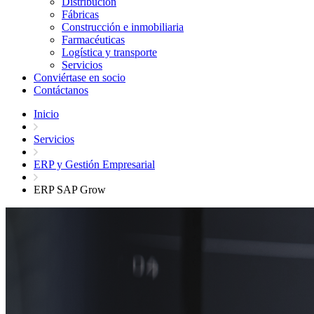
Distribución
Fábricas
Construcción e inmobiliaria
Farmacéuticas
Logística y transporte
Servicios
Conviértase en socio
Contáctanos
Inicio
Servicios
ERP y Gestión Empresarial
ERP SAP Grow