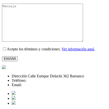
Acepto los términos y condiciones.
Ver información aquí.
Please
leave
this
field
empty.
Dirección Calle Enrique Deluchi 362 Barranco
Teléfono:
+516287942
Email:
info@medialabla.tech