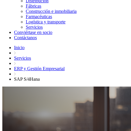
Distribución
Fábricas
Construcción e inmobiliaria
Farmacéuticas
Logística y transporte
Servicios
Conviértase en socio
Contáctanos
Inicio
Servicios
ERP y Gestión Empresarial
SAP S/4Hana